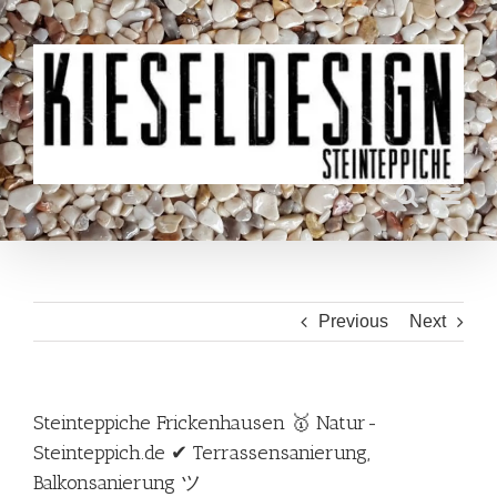
Skip
to
content
Previous
Next
Steinteppiche Frickenhausen 🥇 Natur-
Steinteppich.de ✔ Terrassensanierung,
Balkonsanierung ツ