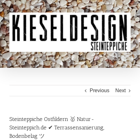
Skip
to
content
Previous
Next
Steinteppiche Ostfildern 🥇 Natur-
Steinteppich.de ✔ Terrassensanierung,
Bodenbelag ツ