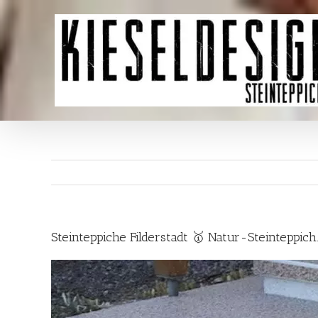
Skip
to
content
Steinteppiche Filderstadt 🥇 Natur-Steinteppi