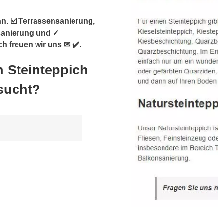
n. ☑️ Terrassensanierung,
nsanierung und ✓
h freuen wir uns ✉ ✔️.
h Steinteppich
sucht?