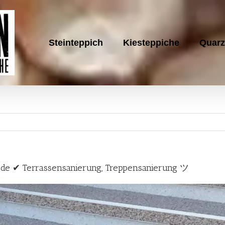
Steinteppich
Kiesteppiche
Quarz
ch.de ✔ Terrassensanierung, Treppensanierung ツ