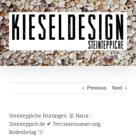
Skip
to
content
Previous
Next
Steinteppiche Nürtingen 🥇 Natur-
Steinteppich.de ✔ Terrassensanierung,
Bodenbelag ツ