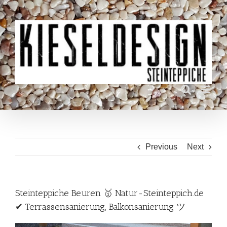
Skip
to
content
Previous
Next
Steinteppiche Beuren 🥇 Natur-Steinteppich.de
✔ Terrassensanierung, Balkonsanierung ツ