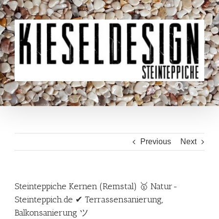
Skip
to
content
Previous
Next
Steinteppiche Kernen (Remstal) 🥇 Natur-
Steinteppich.de ✔ Terrassensanierung,
Balkonsanierung ツ