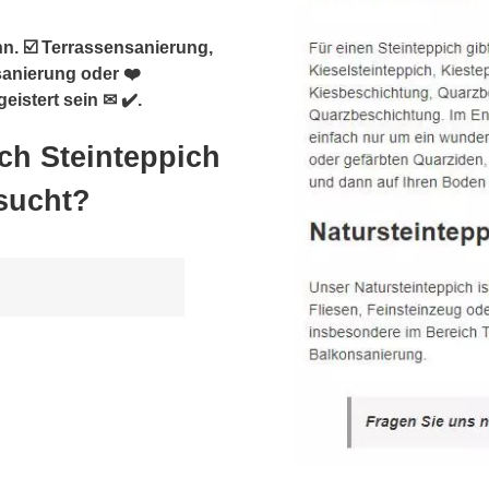
n. ☑️ Terrassensanierung,
sanierung oder ❤️
istert sein ✉ ✔️.
ch Steinteppich
sucht?