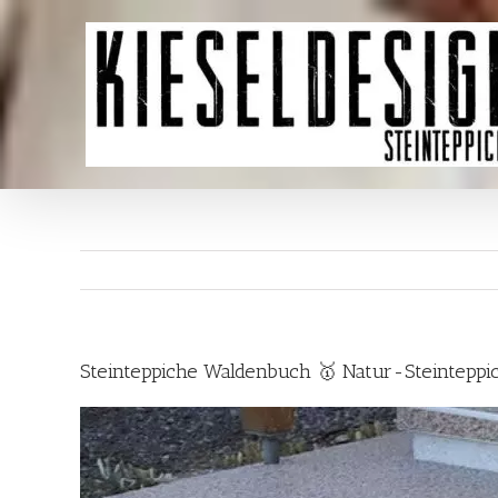
Skip
to
content
Steinteppiche Waldenbuch 🥇 Natur-Steinteppi