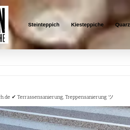
Steinteppich
Kiesteppiche
Quarz
ch.de ✔ Terrassensanierung, Treppensanierung ツ