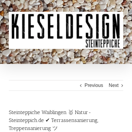
Skip
to
content
Previous
Next
Steinteppiche Waiblingen 🥇 Natur-
Steinteppich.de ✔ Terrassensanierung,
Treppensanierung ツ