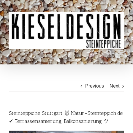
Skip
to
content
Previous
Next
Steinteppiche Stuttgart 🥇 Natur-Steinteppich.de
✔ Terrassensanierung, Balkonsanierung ツ