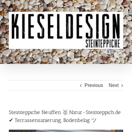
Skip
to
content
Previous
Next
Steinteppiche Neuffen 🥇 Natur-Steinteppich.de
✔ Terrassensanierung, Bodenbelag ツ