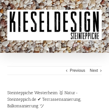
Skip
to
content
Previous
Next
Steinteppiche Westerheim 🥇 Natur-
Steinteppich.de ✔ Terrassensanierung,
Balkonsanierung ツ