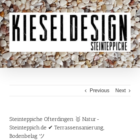
Skip
to
content
Previous
Next
Steinteppiche Ofterdingen 🥇 Natur-
Steinteppich.de ✔ Terrassensanierung,
Bodenbelag ツ