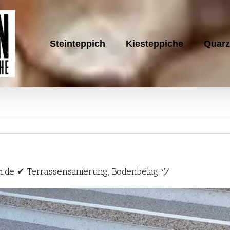
Steinteppich
Kiesteppiche
Quarz
ch.de ✔ Terrassensanierung, Bodenbelag ツ