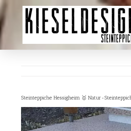
Skip
to
content
Steinteppiche Hessigheim 🥇 Natur-Steinteppi