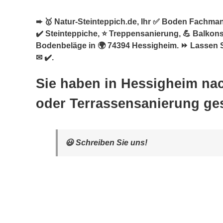
➨ 🥇 Natur-Steinteppich.de, Ihr ✅ Boden Fachman
✔️ Steinteppiche, ⭐ Treppensanierung, 💪 Balkon
Bodenbeläge in 🌍 74394 Hessigheim. ⏩ Lassen S
✉ ✔️.
Sie haben in Hessigheim nac
oder Terrassensanierung ge
😃 Schreiben Sie uns!