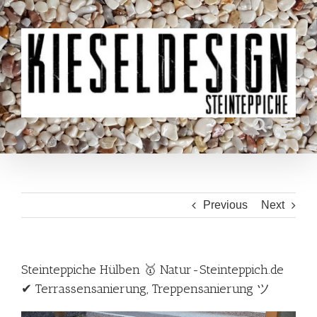
Skip
to
content
Previous
Next
Steinteppiche Hülben 🥇 Natur-Steinteppich.de
✔ Terrassensanierung, Treppensanierung ツ