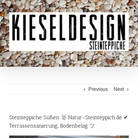
Skip
to
content
Previous
Next
Steinteppiche Süßen 🥇 Natur-Steinteppich.de ✔
Terrassensanierung, Bodenbelag ツ