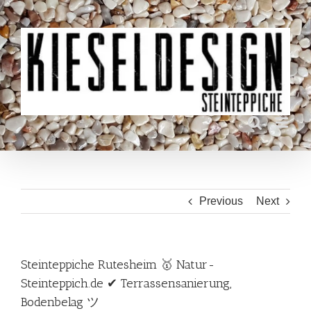
Skip
to
content
Previous
Next
Steinteppiche Rutesheim 🥇 Natur-
Steinteppich.de ✔ Terrassensanierung,
Bodenbelag ツ