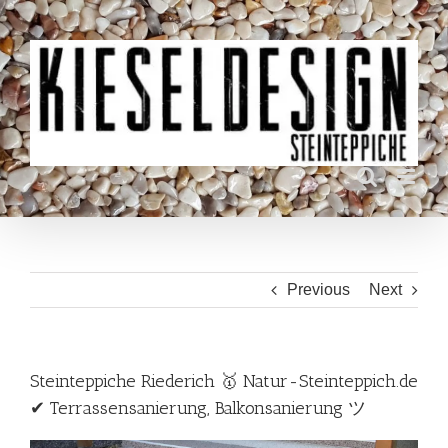
Skip
to
content
Previous
Next
Steinteppiche Riederich 🥇 Natur-Steinteppich.de
✔ Terrassensanierung, Balkonsanierung ツ