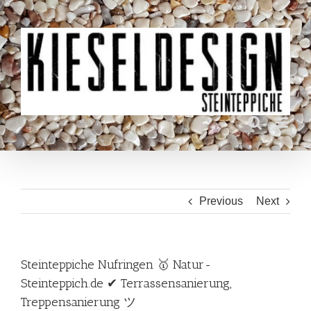
Skip
to
content
Previous
Next
Steinteppiche Nufringen 🥇 Natur-
Steinteppich.de ✔ Terrassensanierung,
Treppensanierung ツ