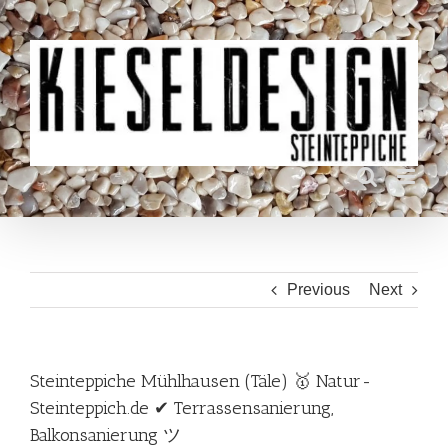
Skip
to
content
Previous
Next
Steinteppiche Mühlhausen (Täle) 🥇 Natur-
Steinteppich.de ✔ Terrassensanierung,
Balkonsanierung ツ