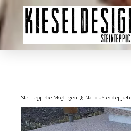
Skip
to
content
Steinteppiche Möglingen 🥇 Natur-Steinteppic