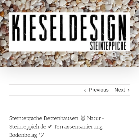
Skip
to
content
Previous
Next
Steinteppiche Dettenhausen 🥇 Natur-
Steinteppich.de ✔ Terrassensanierung,
Bodenbelag ツ