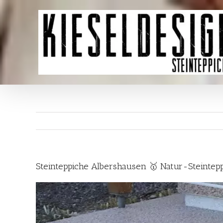
Skip
to
content
Steinteppiche Albershausen 🥇 Natur-Steintep