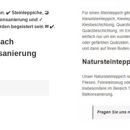
. ✔️ Steinteppiche, 🤝
konsanierung und ✓
den begeistert sein ✉ ✔️.
nach
nsanierung